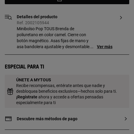
Detalles del producto
Ref. 2002105944
Minibolso Pop TOUS Brenda de
poliuretano en color camel. Cierre con
botón magnético. Asas fijas de mano y
asa bandolera ajustable y desmontable.
Ver más
Incorpora un bonito detalle de oso
colgante. Medidas (alto x ancho x fondo):
20 x 16 x 7 cm.
Especial para ti
ÚNETE A MYTOUS
Recibe recompensas, entérate antes que nadie y
desbloquea beneficios exclusivos—hechos solo para ti.
¡
Regístrate
ahora y accede a ofertas pensadas
especialmente para ti
Descubre más métodos de pago