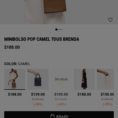
MINIBOLSO POP CAMEL TOUS BRENDA
$188.00
COLOR:
CAMEL
Sin stock
seleccionado
$188.00
$139.00
$105.00
$188.00
$150.00
uced from
Price reduced from
to
Price reduced from
to
Price reduc
to
$199.00
$175.00
$188.00
-30%
-40%
-20%
Añadir