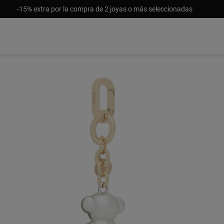
-15% extra por la compra de 2 joyas o más seleccionadas
Sin stoc
$25.0
Price redu
to
$69.00
-