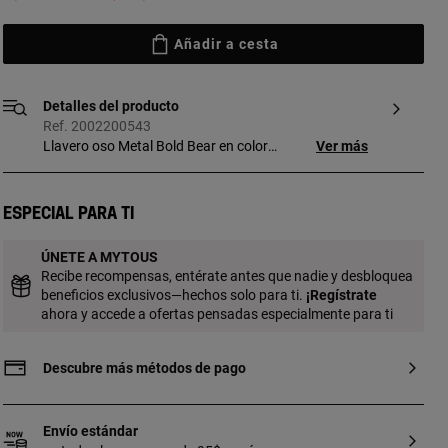
Añadir a cesta
Detalles del producto
Ref. 2002200543
Llavero oso Metal Bold Bear en color
Ver más
topo. Medidas: 4,1 x 3,3 x 2,8 cm.
Especial para ti
ÚNETE A MYTOUS
Recibe recompensas, entérate antes que nadie y desbloquea
beneficios exclusivos—hechos solo para ti.
¡
Regístrate
ahora y accede a ofertas pensadas especialmente para ti
Descubre más métodos de pago
Envío estándar