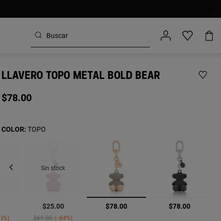
LLAVERO TOPO METAL BOLD BEAR
$78.00
COLOR:
TOPO
k
Sin stock
seleccionado
0
$25.00
$78.00
$78.00
ced from
Price reduced from
to
64%
$69.00
-64%