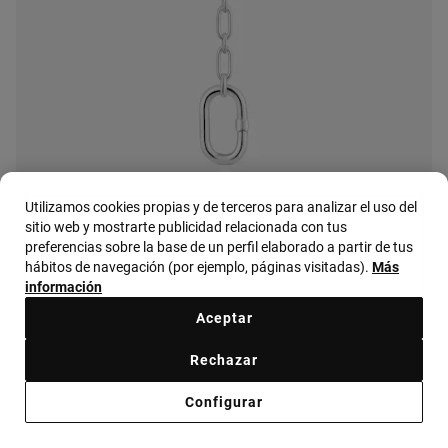
Utilizamos cookies propias y de terceros para analizar el uso del
sitio web y mostrarte publicidad relacionada con tus
preferencias sobre la base de un perfil elaborado a partir de tus
hábitos de navegación (por ejemplo, páginas visitadas).
Más
información
Charm TOUS Mesh Tube de plata letra E 7 mm
Aceptar
$38.00
+25
Rechazar
Configurar