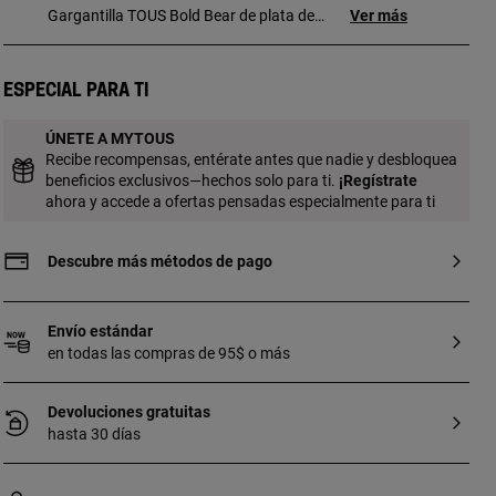
Gargantilla TOUS Bold Bear de plata de
Ver más
primera ley con detalle osos. Tamaño
detalle: 5,5 mm. Longitud collar: 42 cm.
Cierre mosquetón.
Especial para ti
ÚNETE A MYTOUS
Recibe recompensas, entérate antes que nadie y desbloquea
beneficios exclusivos—hechos solo para ti.
¡
Regístrate
ahora y accede a ofertas pensadas especialmente para ti
Descubre más métodos de pago
Envío estándar
en todas las compras de 95$ o más
Devoluciones gratuitas
hasta 30 días