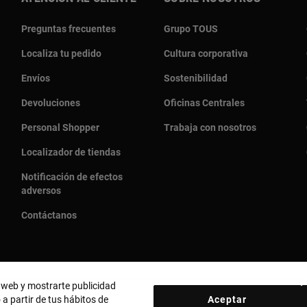
Preguntas frecuentes
Grupo TOUS
Localiza tu pedido
Cultura corporativa
Envíos
Sostenibilidad
Devoluciones
Oficinas Centrales
Personal Shopper
Trabaja con nosotros
Localizador de tiendas
Notificación de efectos
adversos
Contáctanos
o web y mostrarte publicidad
 a partir de tus hábitos de
Aceptar
País y moneda:
United States Of America / US Dollar