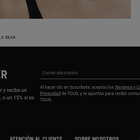
LD BEAR
ER
Correo electrónico
Al hacer clic en Suscríbete, aceptas los
Términos y C
r y recibe un
Privacidad
de TOUS, y te apuntas para recibir comu
 o un 15% si es
TOUS.
ATENCIÓN AL CLIENTE
SOBRE NOSOTROS