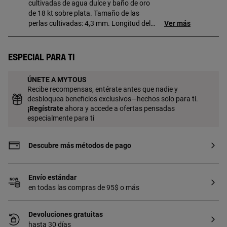
cultivadas de agua dulce y baño de oro
de 18 kt sobre plata. Tamaño de las
perlas cultivadas: 4,3 mm. Longitud del
Ver más
collar: 43,5 cm. Cierre de mosquetón.
Pieza fabricada con plata de primera ley
con baño de oro de 18 a 23 kt y 3 micras
Especial para ti
de espesor. Esta calidad garantiza una
mayor durabilidad de la joya.
ÚNETE A MYTOUS
Recibe recompensas, entérate antes que nadie y
desbloquea beneficios exclusivos—hechos solo para ti.
¡
Regístrate
ahora y accede a ofertas pensadas
especialmente para ti
Descubre más métodos de pago
Envío estándar
en todas las compras de 95$ o más
Devoluciones gratuitas
hasta 30 días