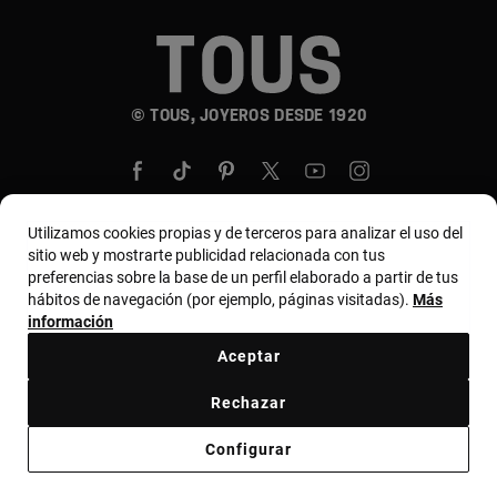
© TOUS, JOYEROS DESDE 1920
Utilizamos cookies propias y de terceros para analizar el uso del
sitio web y mostrarte publicidad relacionada con tus
País y moneda:
United States Of America / US
preferencias sobre la base de un perfil elaborado a partir de tus
hábitos de navegación (por ejemplo, páginas visitadas).
Más
Dollar
información
Aceptar
Términos y condiciones
Política de uso y privacidad
Rechazar
Política de cookies
Aviso legal
Código ético
Configurar
Código ético de proveedores
Bases MYTOUS
Canal ético