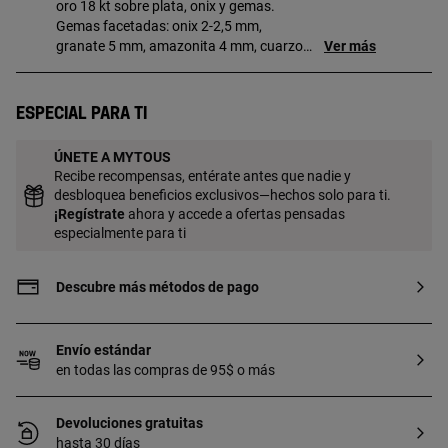
oro 18 kt sobre plata, onix y gemas.
Gemas facetadas: onix 2-2,5 mm,
granate 5 mm, amazonita 4 mm, cuarzo
Ver más
rosa 5 mm, calcedonia 5 mm, apatito 5,5
mm y peridoto 4 mm. Tamaño oso: 4 mm.
Longitud total: 42 cm. Cierre mosquetón.
Especial para ti
Pieza fabricada con plata de primera ley
con baño de oro de 18 a 23 kt y 3 micras
ÚNETE A MYTOUS
de espesor. Esta calidad garantiza una
Recibe recompensas, entérate antes que nadie y
mayor durabilidad de la joya.
desbloquea beneficios exclusivos—hechos solo para ti.
¡
Regístrate
ahora y accede a ofertas pensadas
especialmente para ti
Descubre más métodos de pago
Envío estándar
en todas las compras de 95$ o más
Devoluciones gratuitas
hasta 30 días