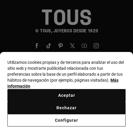
© TOUS, JOYEROS DESDE 1920
Utilizamos cookies propias y de terceros para analizar el uso del
sitio web y mostrarte publicidad relacionada con tus
País y moneda:
United States Of America / US
preferencias sobre la base de un perfil elaborado a partir de tus
hábitos de navegación (por ejemplo, páginas visitadas).
Más
Dollar
información
Aceptar
Términos y condiciones
Política de uso y privacidad
Rechazar
Política de cookies
Aviso legal
Código ético
Configurar
Código ético de proveedores
Bases MYTOUS
Canal ético