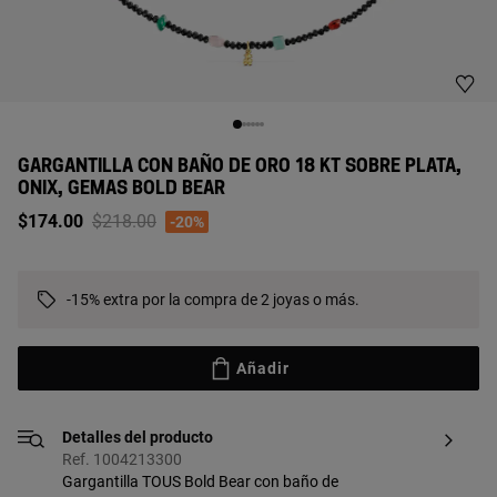
GARGANTILLA CON BAÑO DE ORO 18 KT SOBRE PLATA,
ONIX, GEMAS BOLD BEAR
Price reduced from
to
$174.00
$218.00
-20%
-15% extra por la compra de 2 joyas o más.
Añadir
Detalles del producto
Ref. 1004213300
Gargantilla TOUS Bold Bear con baño de