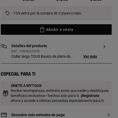
-15% extra por la compra de 2 joyas o más.
Añadir a cesta
Detalles del producto
Ref. 1004620900
Collar largo TOUS Basics de plata de
Ver más
primera ley y cordón color gris. Grosor
collar: 2 mm. Longitud collar: 140 cm.
Nota: como cierre, combinable con las
Especial para ti
anillas de la colección Hold o Hold Oval.
ÚNETE A MYTOUS
Recibe recompensas, entérate antes que nadie y desbloquea
beneficios exclusivos—hechos solo para ti.
¡
Regístrate
ahora y accede a ofertas pensadas especialmente para ti
Descubre más métodos de pago