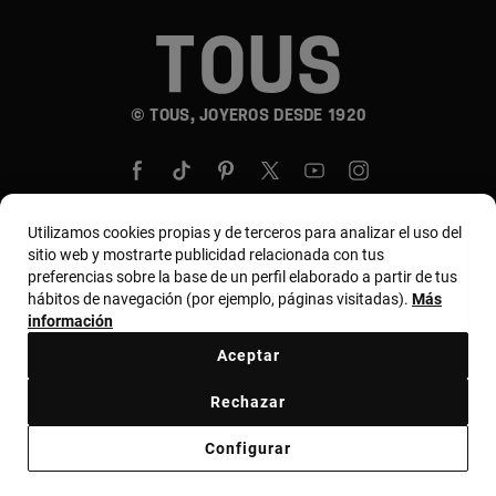
© TOUS, JOYEROS DESDE 1920
Utilizamos cookies propias y de terceros para analizar el uso del
sitio web y mostrarte publicidad relacionada con tus
País y moneda:
United States Of America / US
preferencias sobre la base de un perfil elaborado a partir de tus
hábitos de navegación (por ejemplo, páginas visitadas).
Más
Dollar
información
Aceptar
Términos y condiciones
Política de uso y privacidad
Rechazar
Política de cookies
Aviso legal
Código ético
Configurar
Código ético de proveedores
Bases MYTOUS
Canal ético