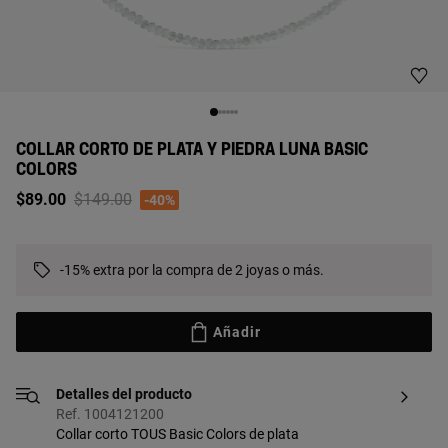
COLLAR CORTO DE PLATA Y PIEDRA LUNA BASIC
COLORS
Price reduced from
to
$89.00
$149.00
-40%
-15% extra por la compra de 2 joyas o más.
Añadir
Detalles del producto
Ref. 1004121200
Collar corto TOUS Basic Colors de plata