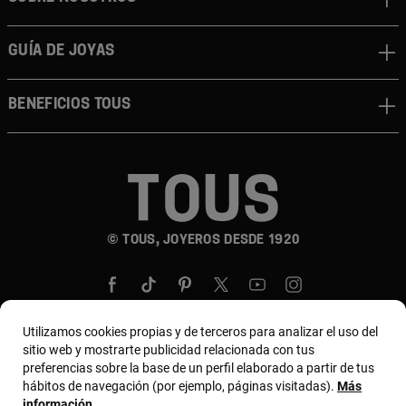
GUÍA DE JOYAS
BENEFICIOS TOUS
© TOUS, JOYEROS DESDE 1920
Utilizamos cookies propias y de terceros para analizar el uso del
sitio web y mostrarte publicidad relacionada con tus
preferencias sobre la base de un perfil elaborado a partir de tus
País y moneda:
United States Of America / US
hábitos de navegación (por ejemplo, páginas visitadas).
Más
Dollar
información