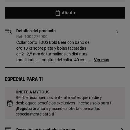
Añadir
Detalles del producto
Ref. 1004272900
Collar corto TOUS Bold Bear con baño de
oro 18 kt sobre plata y bolas facetadas
de 2 - 2,5 mm de turmalinas en distintas
tonalidades. Longitud del collar: 40 cm.
Ver más
Cierre mosquetón. Pieza fabricada con
plata de primera ley con baño de oro de
18 a 23 kt y 3 micras de espesor. Esta
Especial para ti
calidad garantiza una mayor durabilidad
de la joya.
ÚNETE A MYTOUS
Recibe recompensas, entérate antes que nadie y
desbloquea beneficios exclusivos—hechos solo para ti.
¡
Regístrate
ahora y accede a ofertas pensadas
especialmente para ti
Descubre más métodos de pago