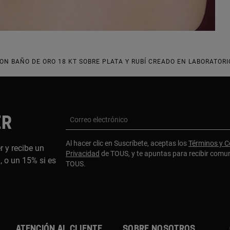
N BAÑO DE ORO 18 KT SOBRE PLATA Y RUBÍ CREADO EN LABORATORI
ER
Correo electrónico
Al hacer clic en Suscríbete, aceptas los
Términos y C
r y recibe un
Privacidad
de TOUS, y te apuntas para recibir comu
 o un 15% si es
TOUS.
ATENCIÓN AL CLIENTE
SOBRE NOSOTROS