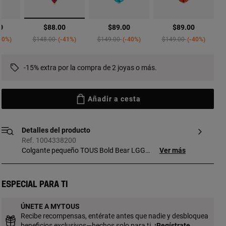
seleccionado
0
$88.00
$89.00
$89.00
ed from
Price reduced from
to
Price reduced from
to
Price reduced from
to
40%
$148.00
-41%
$149.00
-40%
$149.00
-40%
-15% extra por la compra de 2 joyas o más.
Añadir a cesta
Detalles del producto
Ref. 1004338200
Colgante pequeño TOUS Bold Bear LGG
Ver más
con baño de oro 18 kt sobre plata motivo
oso y rubí talla pera facetado creado en
laboratorio. Tamaño motivo: 19 mm. Este
Especial para ti
artículo no incluye la cadena. Pieza
fabricada con plata de primera ley con
ÚNETE A MYTOUS
baño de oro de 18 a 23 kt y 3 micras de
Recibe recompensas, entérate antes que nadie y desbloquea
espesor. Esta calidad garantiza una
beneficios exclusivos—hechos solo para ti.
¡
Regístrate