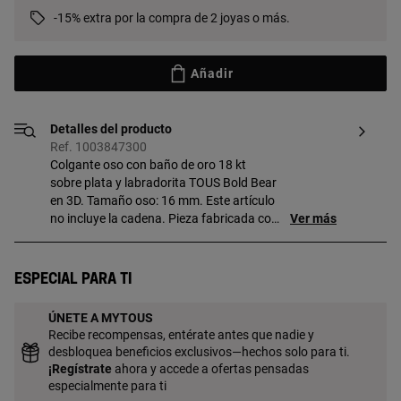
-15% extra por la compra de 2 joyas o más.
Añadir
Detalles del producto
Ref. 1003847300
Colgante oso con baño de oro 18 kt
sobre plata y labradorita TOUS Bold Bear
en 3D. Tamaño oso: 16 mm. Este artículo
no incluye la cadena. Pieza fabricada con
Ver más
plata de primera ley con baño de oro de
18 a 23 kt y 3 micras de espesor. Esta
calidad garantiza una mayor durabilidad
Especial para ti
de la joya.
ÚNETE A MYTOUS
Recibe recompensas, entérate antes que nadie y
desbloquea beneficios exclusivos—hechos solo para ti.
¡
Regístrate
ahora y accede a ofertas pensadas
especialmente para ti