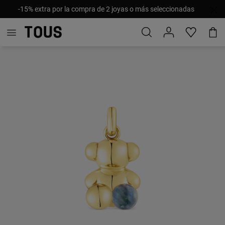
-15% extra por la compra de 2 joyas o más seleccionadas