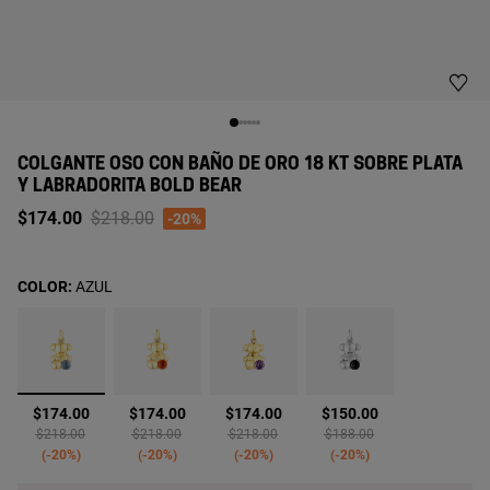
COLGANTE OSO CON BAÑO DE ORO 18 KT SOBRE PLATA
Y LABRADORITA BOLD BEAR
Price reduced from
to
$174.00
$218.00
-20%
COLOR:
AZUL
seleccionado
$174.00
$174.00
$174.00
$150.00
Price reduced from
to
Price reduced from
to
Price reduced from
to
Price reduced from
to
$218.00
$218.00
$218.00
$188.00
-20%
-20%
-20%
-20%