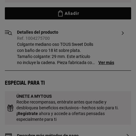
Añadir
Detalles del producto
Ref. 1004275700
Colgante mediano oso TOUS Sweet Dolls
con baño de oro 18 kt sobre plata.
Tamaño colgante: 29 mm. Este artículo
no incluye la cadena. Pieza fabricada con
Ver más
plata de primera ley con baño de oro de
18 a 23 kt y 3 micras de espesor. Esta
calidad garantiza una mayor durabilidad
Especial para ti
de la joya.
ÚNETE A MYTOUS
Recibe recompensas, entérate antes que nadie y
desbloquea beneficios exclusivos—hechos solo para ti.
¡
Regístrate
ahora y accede a ofertas pensadas
especialmente para ti
Descubre más métodos de pago