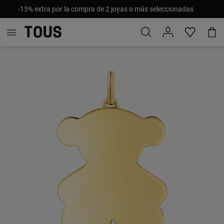
-15% extra por la compra de 2 joyas o más seleccionadas