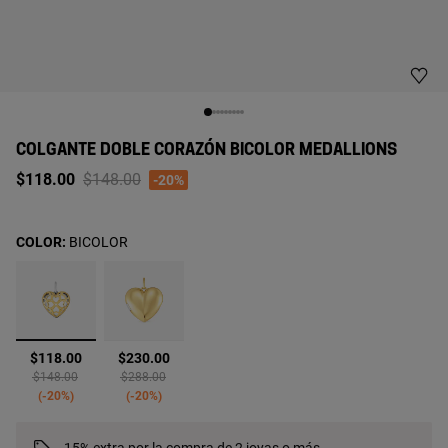
COLGANTE DOBLE CORAZÓN BICOLOR MEDALLIONS
Price reduced from
to
$118.00
$148.00
-20%
COLOR:
BICOLOR
seleccionado
$118.00
$230.00
Price reduced from
to
Price reduced from
to
$148.00
$288.00
-20%
-20%