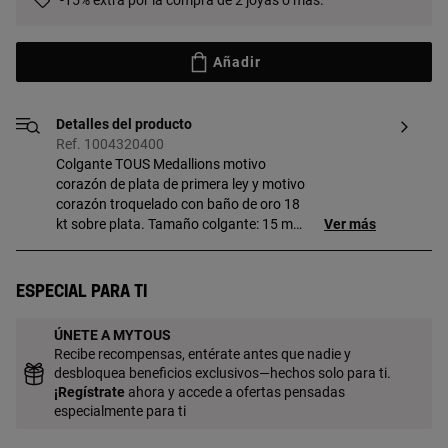
-15% extra por la compra de 2 joyas o más.
Añadir
Detalles del producto
Ref. 1004320400
Colgante TOUS Medallions motivo
corazón de plata de primera ley y motivo
corazón troquelado con baño de oro 18
kt sobre plata. Tamaño colgante: 15 mm.
Ver más
Este artículo no incluye la cadena. Pieza
fabricada con plata de primera ley con
baño de oro de 18 a 23 kt y 3 micras de
Especial para ti
espesor. Esta calidad garantiza una
mayor durabilidad de la joya.
ÚNETE A MYTOUS
Recibe recompensas, entérate antes que nadie y
desbloquea beneficios exclusivos—hechos solo para ti.
¡
Regístrate
ahora y accede a ofertas pensadas
especialmente para ti