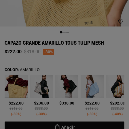
CAPAZO GRANDE AMARILLO TOUS TULIP MESH
Price reduced from
to
$222.00
$318.00
-30%
COLOR:
AMARILLO
seleccionado
$222.00
$236.00
$338.00
$222.00
$202.00
Price reduced from
to
Price reduced from
to
Price reduced from
to
Price reduc
to
$318.00
$338.00
$318.00
$338.00
-30%
-30%
-30%
-40%
Añadir