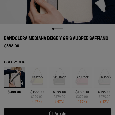
BANDOLERA MEDIANA BEIGE Y GRIS AUDREE SAFFIANO
$388.00
COLOR:
BEIGE
Sin stock
Sin stock
Sin stock
Sin stock
seleccionado
$388.00
$199.00
$199.00
$189.00
$199.00
Price reduced from
to
Price reduced from
to
Price reduced from
to
Price reduc
to
$379.00
$379.00
$379.00
$379.00
-47%
-47%
-50%
-47%
Añadir