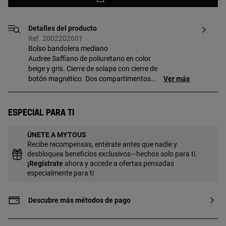
Detalles del producto
Ref. 2002202601
Bolso bandolera mediano
Audree Saffiano de poliuretano en color
beige y gris. Cierre de solapa con cierre de
botón magnético. Dos compartimentos
Ver más
separados por otro compartimento con
cierre de cremallera y bolsillo abierto en la
parte delantera. Incluye dos asas de
Especial para ti
hombro intercambiables y asa bandolera
ajustable y desmontable. Medidas
ÚNETE A MYTOUS
(alto x ancho x fondo): 16 x 25 x 11 cm.
Recibe recompensas, entérate antes que nadie y
desbloquea beneficios exclusivos—hechos solo para ti.
¡
Regístrate
ahora y accede a ofertas pensadas
especialmente para ti
Descubre más métodos de pago