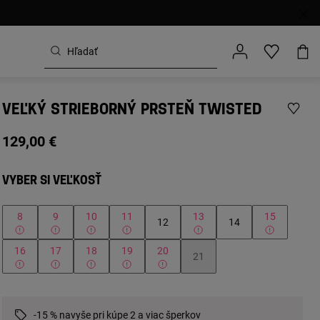
VEĽKÝ STRIEBORNÝ PRSTEŇ TWISTED
129,00 €
VYBER SI VEĽKOSŤ
8
9
10
11
13
15
12
14
16
17
18
19
20
21
-15 % navyše pri kúpe 2 a viac šperkov