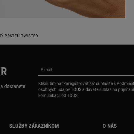
NÝ PRSTEŇ TWISTED
ER
E-mail
Kliknutím na "Zaregistrovať sa" súhlasíte s Podmie
 a dostanete
osobných údajov TOUS a dávate súhlas na prijíman
komunikácií od TOUS.
Služby zákazníkom
O nás