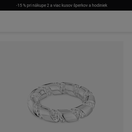
-15 % pri nákupe 2 a viac kusov šperkov a hodiniek