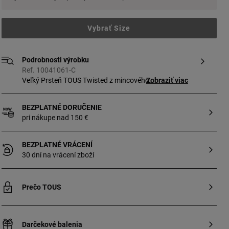
Vybrať Size
Podrobnosti výrobku
Ref. 10041061-C
Veľký Prsteň TOUS Twisted z mincového
Zobraziť viac
striebra s guľôčkovými príveskami.
Hrúbka prsteňa: 5 mm.
BEZPLATNÉ DORUČENIE
pri nákupe nad 150 €
BEZPLATNÉ VRÁCENÍ
30 dní na vrácení zboží
Prečo TOUS
Darčekové balenia