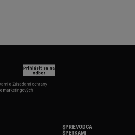
Prihlásiť sa na
odber
nkami a
Zásadami
ochrany
ie marketingových
Sprievodca
šperkami