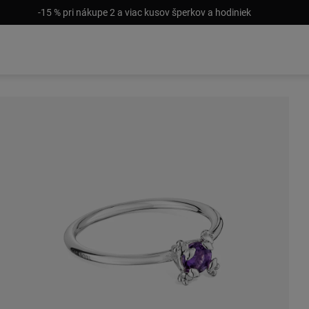
-15 % pri nákupe 2 a viac kusov šperkov a hodiniek
Vypredané