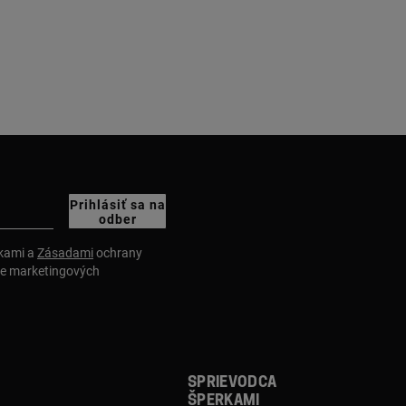
Prihlásiť sa na
odber
nkami a
Zásadami
ochrany
ie marketingových
Sprievodca
šperkami