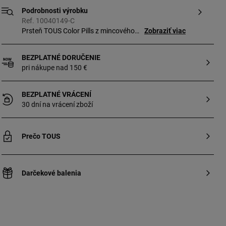
Podrobnosti výrobku
Ref. 10040149-C
Prsteň TOUS Color Pills z mincového
Zobraziť viac
striebra s brúseným okrúhlym
ametystom. Drahokam je vsadený do
BEZPLATNÉ DORUČENIE
pazúrikov v tvare medvedíka Bold Bear.
pri nákupe nad 150 €
Veľkosť drahokamu: 4 mm. Výška
prívesku: 4,8 mm. Hrúbka prsteňa:
1,25 mm.
BEZPLATNÉ VRÁCENÍ
30 dní na vrácení zboží
Prečo TOUS
Darčekové balenia