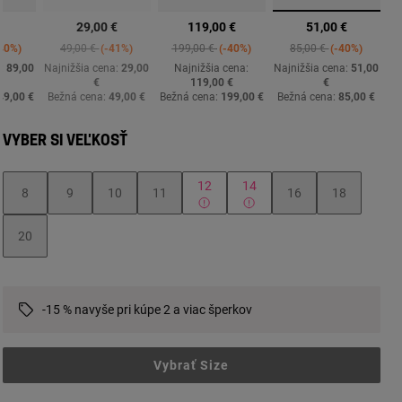
vybrané
€
29,00 €
119,00 €
51,00 €
ed from
Price reduced from
to
Price reduced from
to
Price reduced from
to
40%
49,00 €
-41%
199,00 €
-40%
85,00 €
-40%
a:
89,00
Najnižšia cena:
29,00
Najnižšia cena:
Najnižšia cena:
51,00
€
119,00 €
€
49,00 €
Bežná cena:
49,00 €
Bežná cena:
199,00 €
Bežná cena:
85,00 €
VYBER SI VEĽKOSŤ
12
14
8
9
10
11
16
18
20
-15 % navyše pri kúpe 2 a viac šperkov
Vybrať Size