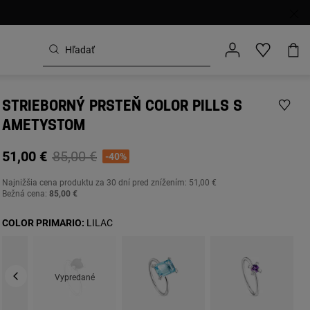
STRIEBORNÝ PRSTEŇ COLOR PILLS S
AMETYSTOM
Price reduced from
to
51,00 €
85,00 €
-40%
Najnižšia cena produktu za
30 dní pred znížením: 51,00 €
Bežná cena:
85,00 €
COLOR PRIMARIO:
LILAC
Vypredané