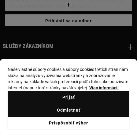
Zásadami
ochrany osobných údajov TOUS a dávate súhlas na
prijímanie marketingových komunikácií od TOUS.
Prihlásiť sa na odber
Služby zákazníkom
O nás
Naše vlastné súbory cookies a súbory cookies tretích strán nám
slúžia na analýzu využívania webstránky a zobrazovanie
reklamy na základe vašich preferencií podľa toho, ako používate
Sprievodca šperkami
internet (napr. ktoré stránky navštevujete).
Viac informácií
Prijať
Odmietnuť
Prispôsobiť výber
© TOUS, JEWELERS SINCE 1920