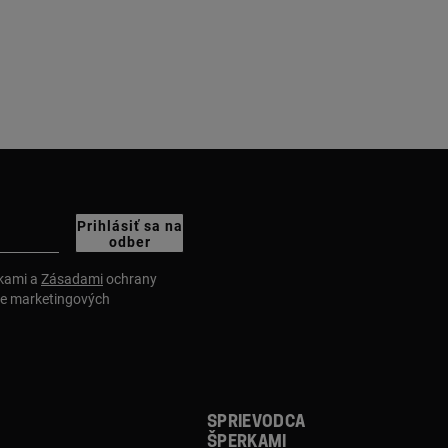
Prihlásiť sa na
odber
nkami a
Zásadami
ochrany
ie marketingových
Sprievodca
šperkami