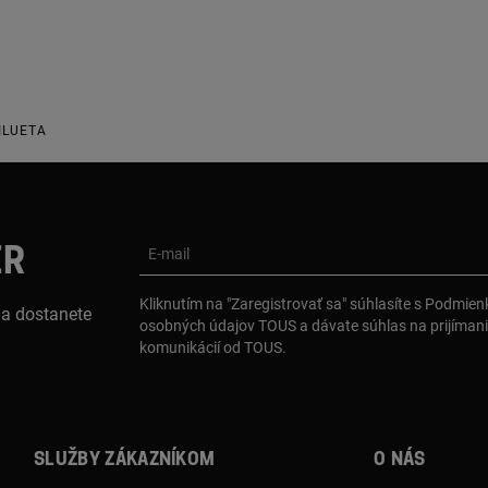
ILUETA
ER
E-mail
Kliknutím na "Zaregistrovať sa" súhlasíte s Podmie
 a dostanete
osobných údajov TOUS a dávate súhlas na prijíman
komunikácií od TOUS.
Služby zákazníkom
O nás