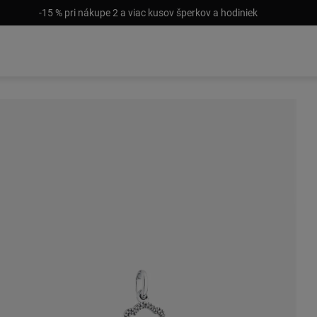
-15 % pri nákupe 2 a viac kusov šperkov a hodiniek