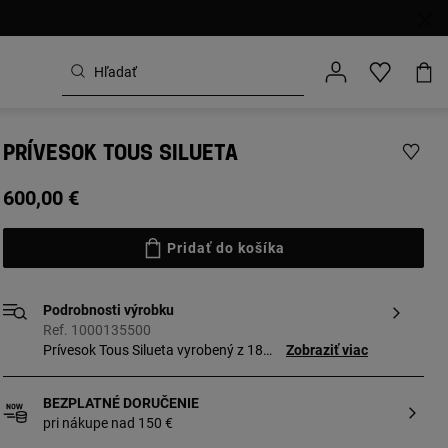
PRÍVESOK TOUS SILUETA
600,00 €
Pridať do košíka
Podrobnosti výrobku
Ref. 1000135500
Prívesok Tous Silueta vyrobený z 18
Zobraziť viac
karátového zlata s briliantmi s celkovou
hmotnosťou 0,09 karátov.
BEZPLATNÉ DORUČENIE
pri nákupe nad 150 €