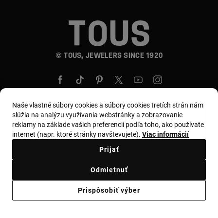
© TOUS, JEWELERS SINCE 1920
Naše vlastné súbory cookies a súbory cookies tretích strán nám
slúžia na analýzu využívania webstránky a zobrazovanie
reklamy na základe vašich preferencií podľa toho, ako používate
Krajina a mena:
Slovakia / Euro
internet (napr. ktoré stránky navštevujete).
Viac informácií
Prijať
Obchodné podmienky
Odmietnuť
Zásady používania a ochrany osobných údajov
Prispôsobiť výber
Zásady používania súborov cookie
Zákonné varovanie
Ethical code
Supplier ethical code
Ethical channel