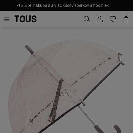
-15 % pri nákupe 2 a viac kusov šperkov a hodiniek