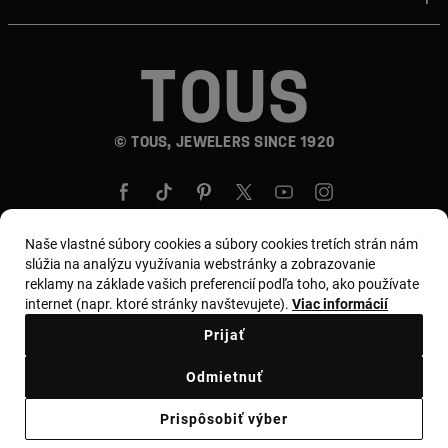
© TOUS, JEWELERS SINCE 1920
Naše vlastné súbory cookies a súbory cookies tretích strán nám
slúžia na analýzu využívania webstránky a zobrazovanie
reklamy na základe vašich preferencií podľa toho, ako používate
Krajina a mena:
Slovakia / Euro
internet (napr. ktoré stránky navštevujete).
Viac informácií
Prijať
Obchodné podmienky
Odmietnuť
Zásady používania a ochrany osobných údajov
Prispôsobiť výber
Zásady používania súborov cookie
Zákonné varovanie