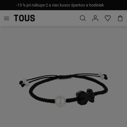
-15 % pri nákupe 2 a viac kusov šperkov a hodiniek