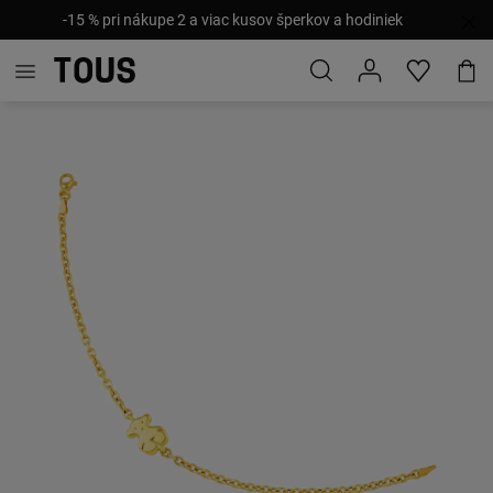
-15 % pri nákupe 2 a viac kusov šperkov a hodiniek