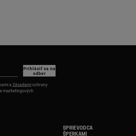
Prihlásiť sa na
odber
nkami a
Zásadami
ochrany
ie marketingových
Sprievodca
šperkami