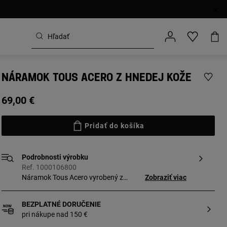
NÁRAMOK TOUS ACERO Z HNEDEJ KOŽE
69,00 €
Pridať do košíka
Podrobnosti výrobku
Ref. 1000106800
Náramok Tous Acero vyrobený z
Zobraziť viac
remienka. Zapínanie vyrobené zo striebra
vysokej rýdzosti.
BEZPLATNÉ DORUČENIE
pri nákupe nad 150 €