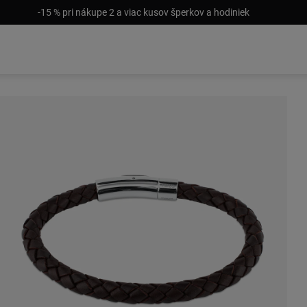
-15 % pri nákupe 2 a viac kusov šperkov a hodiniek