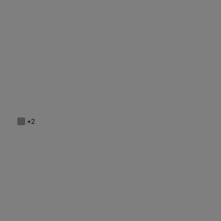
Automatické analógové hodinky s titánovým puzdrom a čierny
550,00 €
+2