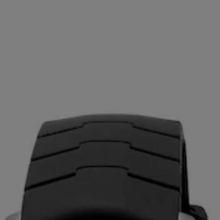
m gumeným náramkom TOUS Now