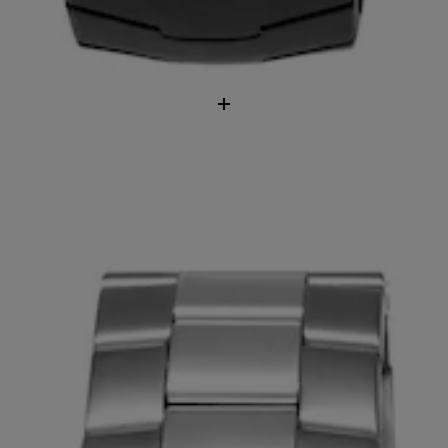
Pridať
do
košíka
eľovým článkovaným náramkom TOUS Now