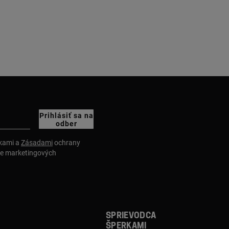
Prihlásiť sa na
odber
nkami a
Zásadami
ochrany
ie marketingových
Sprievodca
šperkami