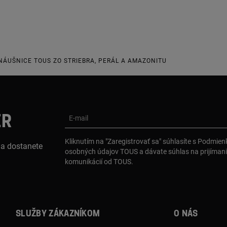
 NÁUŠNICE TOUS ZO STRIEBRA, PERÁL A AMAZONITU
ER
E-mail
Kliknutím na "Zaregistrovať sa" súhlasíte s Podmie
 a dostanete
osobných údajov TOUS a dávate súhlas na prijíman
komunikácií od TOUS.
Služby zákazníkom
O nás