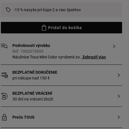
-15 % navyše pri kúpe 2 a viac šperkov
Pridať do košíka
Podrobnosti výrobku
Ref. 1002075600
Náušnice Tous Mini Color vyrobené zo
Zobraziť viac
striebra najvyššej rýdzosti 925/1000,
perál a amazonitu. Veľkosť motívu: 1,05
BEZPLATNÉ DORUČENIE
cm.
pri nákupe nad 150 €
BEZPLATNÉ VRÁCENÍ
30 dní na vrácení zboží
Prečo TOUS