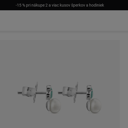
-15 % pri nákupe 2 a viac kusov šperkov a hodiniek