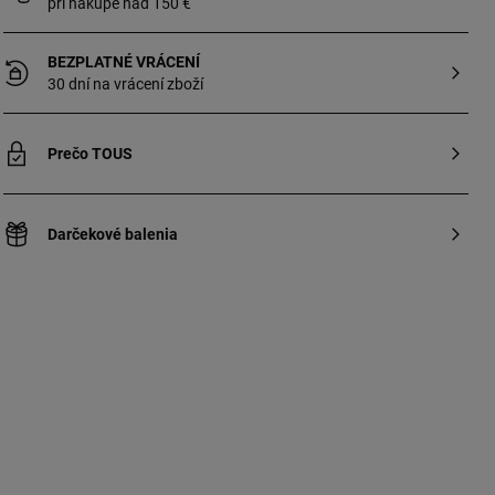
pri nákupe nad 150 €
Veľkosť motívu: 16 mm. Táto položka
nezahŕňa retiazku. Poznámka: Šperk
vytvorený so syntetickými drahokamami.
BEZPLATNÉ VRÁCENÍ
30 dní na vrácení zboží
Prečo TOUS
Darčekové balenia