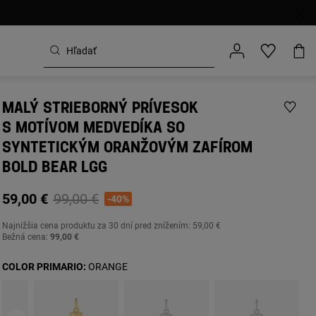
MALÝ STRIEBORNÝ PRÍVESOK
S MOTÍVOM MEDVEDÍKA SO
SYNTETICKÝM ORANŽOVÝM ZAFÍROM
BOLD BEAR LGG
Price reduced from
to
59,00 €
99,00 €
-40%
Najnižšia cena produktu za
30 dní pred znížením: 59,00 €
Bežná cena:
99,00 €
COLOR PRIMARIO:
ORANGE