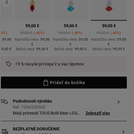
vybrané
€
59,00 €
59,00 €
59,00 €
ed from
Price reduced from
to
Price reduced from
to
Price reduced from
to
40%
99,00 €
-40%
99,00 €
-40%
99,00 €
-40%
a:
89,00
Najnižšia cena:
59,00
Najnižšia cena:
59,00
Najnižšia cena:
59,00
€
€
€
49,00 €
Bežná cena:
99,00 €
Bežná cena:
99,00 €
Bežná cena:
99,00 €
-15 % navyše pri kúpe 2 a viac šperkov
Pridať do košíka
Podrobnosti výrobku
Ref. 1004339300
Malý prívesok TOUS Bold Bear LGG
Zobraziť viac
s motívom medvedíka z mincového
striebra so syntetickým fazetovaným
BEZPLATNÉ DORUČENIE
oranžovým zafírom v oválnom bruse.