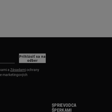
Prihlásiť sa na
odber
nkami a
Zásadami
ochrany
ie marketingových
Sprievodca
šperkami