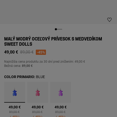
MALÝ MODRÝ OCEĽOVÝ PRÍVESOK S MEDVEDÍKOM
SWEET DOLLS
Price reduced from
to
49,00 €
89,00 €
-45%
Najnižšia cena produktu za
30 dní pred znížením: 49,00 €
Bežná cena:
89,00 €
COLOR PRIMARIO:
BLUE
vybrané
49,00 €
49,00 €
49,00 €
Price reduced from
to
Price reduced from
to
Price reduced from
to
89,00 €
89,00 €
89,00 €