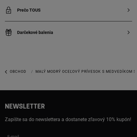
Prečo TOUS
Darčekové balenia
OBCHOD
OBCHOD SO ŠPERKAMI
MALÝ MODRÝ OCEĽOVÝ PRÍVESOK S MEDVEDÍKOM S
NEWSLETTER
Zapíšte sa do newslettera a dostanete zľavový 10% kupón!
E-mail