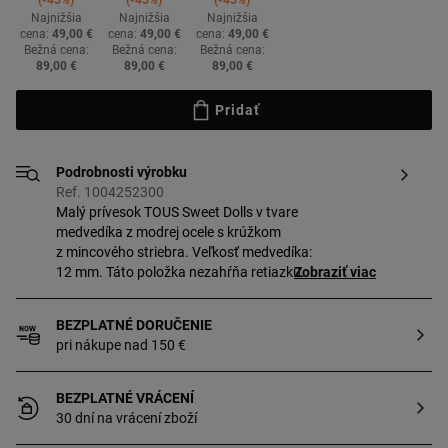
-45%
-45%
-45%
Najnižšia
Najnižšia
Najnižšia
cena:
49,00 €
cena:
49,00 €
cena:
49,00 €
Bežná cena:
Bežná cena:
Bežná cena:
89,00 €
89,00 €
89,00 €
Pridať
Podrobnosti výrobku
Ref. 1004252300
Malý prívesok TOUS Sweet Dolls v tvare
medvedíka z modrej ocele s krúžkom
z mincového striebra. Veľkosť medvedíka:
12 mm. Táto položka nezahŕňa retiazku.
Zobraziť viac
BEZPLATNÉ DORUČENIE
pri nákupe nad 150 €
BEZPLATNÉ VRÁCENÍ
30 dní na vrácení zboží