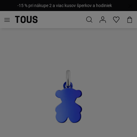
-15 % pri nákupe 2 a viac kusov šperkov a hodiniek