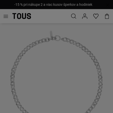
-15 % pri nákupe 2 a viac kusov šperkov a hodiniek