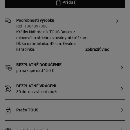
Pridať
Podrobnosti výrobku
Ref. 1004097300
Krátky Náhrdelník TOUS Basics z
mincového striebra s oválnymi krúžkami.
Dĺžka náhrdelníka: 42 cm. Oválna
karabínka.
Zobraziť viac
BEZPLATNÉ DORUČENIE
pri nákupe nad 150 €
BEZPLATNÉ VRÁCENÍ
30 dní na vrácení zboží
Prečo TOUS