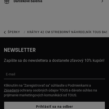
Darčekové balenia
ŠPERKY
POZLÁTENÉ ŠPERKY
KRÁTKY 42 CM STRIEBORNÝ NÁHRDELNÍK TOUS BAS
NEWSLETTER
Zapíšte sa do newslettera a dostanete zľavový 10% kupón!
E-mail
Kliknutím na "Zaregistrovať sa" súhlasíte s Podmienkami a
Zásadami
ochrany osobných údajov TOUS a dávate súhlas na
prijímanie marketingových komunikácií od TOUS.
Prihlásiť sa na odber