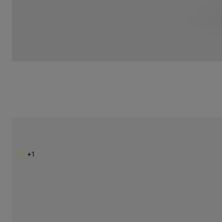
Veľká čierna Nákupná taška Amaya TOUS La Rue New
229,00 €
+1