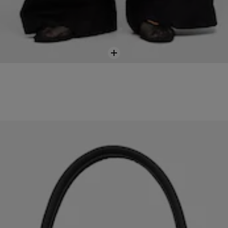
Pridať
do
košíka