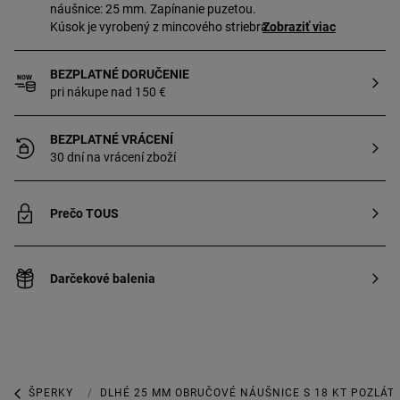
náušnice: 25 mm. Zapínanie puzetou.
Kúsok je vyrobený z mincového striebra
Zobraziť viac
s 18 až 23-karátovým pozlátením
s hrúbkou 3 mikróny. To zaručuje lepšiu
BEZPLATNÉ DORUČENIE
odolnosť šperku.
pri nákupe nad 150 €
BEZPLATNÉ VRÁCENÍ
30 dní na vrácení zboží
Prečo TOUS
Darčekové balenia
ŠPERKY
POZLÁTENÉ ŠPERKY
DLHÉ 25 MM OBRUČOVÉ NÁUŠNICE S 18 KT POZLÁTE