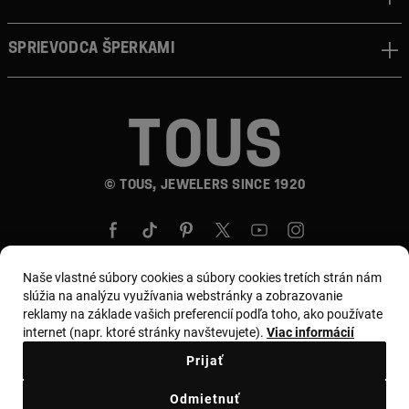
Sprievodca šperkami
© TOUS, JEWELERS SINCE 1920
Naše vlastné súbory cookies a súbory cookies tretích strán nám
slúžia na analýzu využívania webstránky a zobrazovanie
reklamy na základe vašich preferencií podľa toho, ako používate
Krajina a mena:
Slovakia / Euro
internet (napr. ktoré stránky navštevujete).
Viac informácií
Prijať
Obchodné podmienky
Odmietnuť