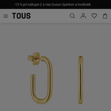
-15 % pri nákupe 2 a viac kusov šperkov a hodiniek