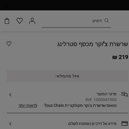
שרשרת צ'וקר מכסף סטרלינג
219 ₪
אזל מהמלאי
פרטי המוצר
Ref. 1000041900
טואוס שרשרת צ'וקר מקולקציית Tous Chain
לראות יותר
מכסף סטרלינג. אורך: 40 ס"מ. יבואן: אלפא
אקססוריז בע"מ, שבילי הדפנה 4 פארק תעשיות
בר לב, טל: 073-2695650. ח.פ: 514912609.
מידע על דרכים נוספות לשלם
יצרן: ספרד TOUS