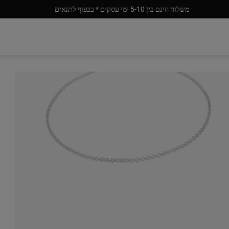
משלוח חינם בין 5-10 ימי עסקים * בכפוף לתנאים