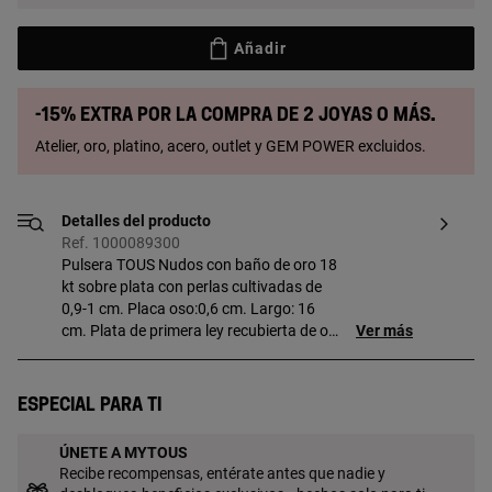
Añadir
-15% extra por la compra de 2 joyas o más.
Atelier, oro, platino, acero, outlet y GEM POWER excluidos.
Detalles del producto
Ref. 1000089300
Pulsera TOUS Nudos con baño de oro 18
kt sobre plata con perlas cultivadas de
0,9-1 cm. Placa oso:0,6 cm. Largo: 16
cm. Plata de primera ley recubierta de oro
Ver más
de 18kt con un espesor de 3 a 5 micras y
sin ningún otro metal entre ambos.
Especial para ti
ÚNETE A MYTOUS
Recibe recompensas, entérate antes que nadie y