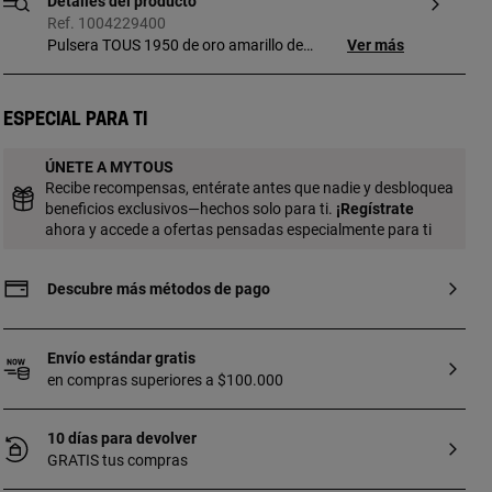
Detalles del producto
Ref. 1004229400
Pulsera TOUS 1950 de oro amarillo de
Ver más
18 kt y lapislázuli facetado en forma de
oso. Tamaño oso: 6 mm. Longitud
pulsera: 19 cm. Cierre deslizante.
Especial para ti
ÚNETE A MYTOUS
Recibe recompensas, entérate antes que nadie y desbloquea
beneficios exclusivos—hechos solo para ti.
¡
Regístrate
ahora y accede a ofertas pensadas especialmente para ti
Descubre más métodos de pago
Envío estándar gratis
en compras superiores a $100.000
10 días para devolver
GRATIS tus compras