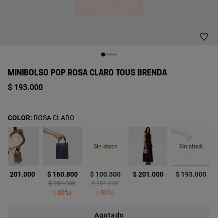
MINIBOLSO POP ROSA CLARO TOUS BRENDA
$ 193.000
COLOR:
ROSA CLARO
Sin stock
Sin stock
selecci
$ 201.000
$ 160.800
$ 100.500
$ 201.000
$ 193.000
 from
Price reduced from
to
Price reduced from
to
$ 201.000
$ 201.000
-20%
-50%
Agotado