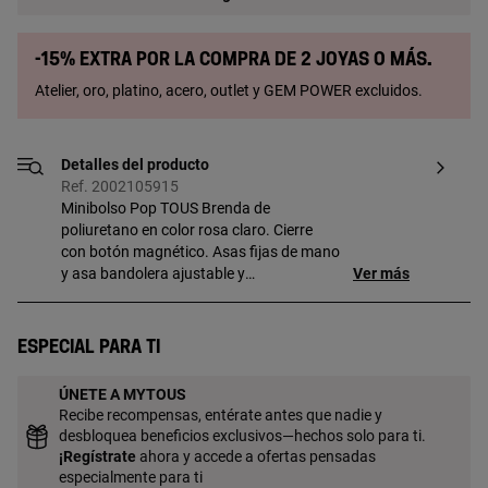
-15% extra por la compra de 2 joyas o más.
Atelier, oro, platino, acero, outlet y GEM POWER excluidos.
Detalles del producto
Ref. 2002105915
Minibolso Pop TOUS Brenda de
poliuretano en color rosa claro. Cierre
con botón magnético. Asas fijas de mano
y asa bandolera ajustable y
Ver más
desmontable. Incorpora un bonito detalle
de oso colgante. Medidas
(alto x ancho x fondo): 20 x 16 x 7 cm. Si
Especial para ti
quieres tu grabado en un formato
diferente, ponte en contacto con nuestro
ÚNETE A MYTOUS
Personal Shopper. Contacto del personal
Recibe recompensas, entérate antes que nadie y
shopper: 900 777 900
desbloquea beneficios exclusivos—hechos solo para ti.
¡
Regístrate
ahora y accede a ofertas pensadas
especialmente para ti