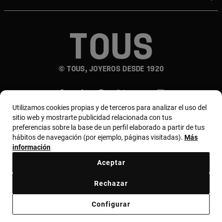
© TOUS, JOYEROS DESDE 1920
Utilizamos cookies propias y de terceros para analizar el uso del
sitio web y mostrarte publicidad relacionada con tus
preferencias sobre la base de un perfil elaborado a partir de tus
hábitos de navegación (por ejemplo, páginas visitadas).
Más
País y moneda:
Chile / Chilean Peso
información
Aceptar
Términos y condiciones
Política de uso y privacidad
Rechazar
Política de cookies
Aviso legal
Bases de MYTOUS
Configurar
Código ético
Código ético Proveedores
Canal ético