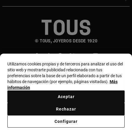
© TOUS, JOYEROS DESDE 1920
Utilizamos cookies propias y de terceros para analizar el uso del
sitio web y mostrarte publicidad relacionada con tus
preferencias sobre la base de un perfil elaborado a partir de tus
hábitos de navegación (por ejemplo, páginas visitadas).
Más
País y moneda:
Chile / Chilean Peso
información
Aceptar
Términos y condiciones
Política de uso y privacidad
Rechazar
Política de cookies
Aviso legal
Bases de MYTOUS
Configurar
Código ético
Código ético Proveedores
Canal ético