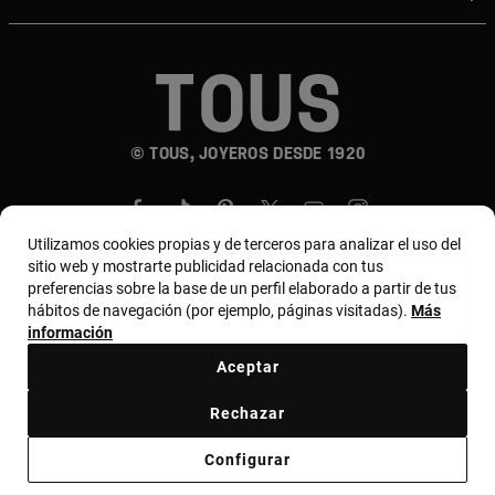
© TOUS, JOYEROS DESDE 1920
Utilizamos cookies propias y de terceros para analizar el uso del
sitio web y mostrarte publicidad relacionada con tus
preferencias sobre la base de un perfil elaborado a partir de tus
hábitos de navegación (por ejemplo, páginas visitadas).
Más
País y moneda:
Chile / Chilean Peso
información
Aceptar
Términos y condiciones
Política de uso y privacidad
Rechazar
Política de cookies
Aviso legal
Bases de MYTOUS
Configurar
Código ético
Código ético Proveedores
Canal ético