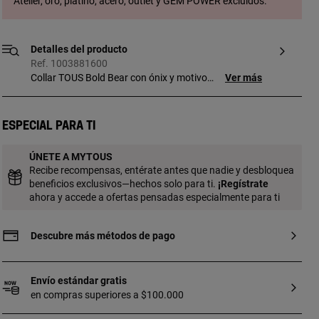
Atelier, oro, platino, acero, outlet y GEM POWER excluidos.
Detalles del producto
Ref. 1003881600
Collar TOUS Bold Bear con ónix y motivo
Ver más
oso colgante de plata de primera ley.
Tamaño gemas: 2 mm. Tamaño motivo
oso: 5,5 mm. Longitud collar: 42 cm.
Especial para ti
Cierre reasa.
ÚNETE A MYTOUS
Recibe recompensas, entérate antes que nadie y desbloquea
beneficios exclusivos—hechos solo para ti.
¡
Regístrate
ahora y accede a ofertas pensadas especialmente para ti
Descubre más métodos de pago
Envío estándar gratis
en compras superiores a $100.000