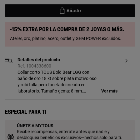
Añadir
-15% extra por la compra de 2 joyas o más.
Atelier, oro, platino, acero, outlet y GEM POWER excluidos.
Detalles del producto
Ref. 1004338600
Collar corto TOUS Bold Bear LGG con
baño de oro 18 kt sobre plata motivo oso
y rubí talla pera facetado creado en
laboratorio. Tamaño gema: 8 mm.
Ver más
Tamaño oso: 7 mm. Longitud total collar:
50 cm. Cierre mosquetón con slider
maillor. Pieza fabricada con plata de
Especial para ti
primera ley con baño de oro de 18 a 23 kt
y 3 micras de espesor. Esta calidad
ÚNETE A MYTOUS
garantiza una mayor durabilidad de la
Recibe recompensas, entérate antes que nadie y
joya. Nota: Pieza elaborada con gemas
desbloquea beneficios exclusivos—hechos solo para ti.