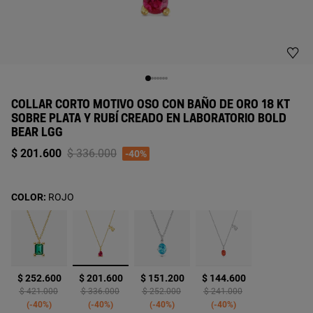
COLLAR CORTO MOTIVO OSO CON BAÑO DE ORO 18 KT
SOBRE PLATA Y RUBÍ CREADO EN LABORATORIO BOLD
BEAR LGG
Price reduced from
to
$ 201.600
$ 336.000
-40%
COLOR:
ROJO
seleccionado
$ 252.600
$ 201.600
$ 151.200
$ 144.600
Price reduced from
to
Price reduced from
to
Price reduced from
to
Price reduced from
to
$ 421.000
$ 336.000
$ 252.000
$ 241.000
-40%
-40%
-40%
-40%