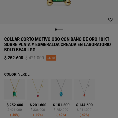
COLLAR CORTO MOTIVO OSO CON BAÑO DE ORO 18 KT
SOBRE PLATA Y ESMERALDA CREADA EN LABORATORIO
BOLD BEAR LGG
Price reduced from
to
$ 252.600
$ 421.000
-40%
COLOR:
VERDE
seleccionado
$ 252.600
$ 201.600
$ 151.200
$ 144.600
Price reduced from
to
Price reduced from
to
Price reduced from
to
Price reduced from
to
$ 421.000
$ 336.000
$ 252.000
$ 241.000
-40%
-40%
-40%
-40%