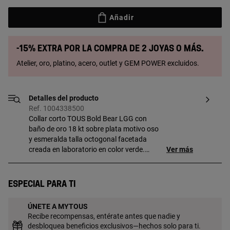
Añadir
-15% extra por la compra de 2 joyas o más.
Atelier, oro, platino, acero, outlet y GEM POWER excluidos.
Detalles del producto
Ref. 1004338500
Collar corto TOUS Bold Bear LGG con
baño de oro 18 kt sobre plata motivo oso
y esmeralda talla octogonal facetada
creada en laboratorio en color verde.
Ver más
Tamaño gema: 8 mm. Tamaño oso: 7
mm. Longitud total collar: 50 cm. Cierre
mosquetón con slider maillor. Pieza
Especial para ti
fabricada con plata de primera ley con
baño de oro de 18 a 23 kt y 3 micras de
ÚNETE A MYTOUS
espesor. Esta calidad garantiza una
Recibe recompensas, entérate antes que nadie y
mayor durabilidad de la joya. Nota: Pieza
desbloquea beneficios exclusivos—hechos solo para ti.