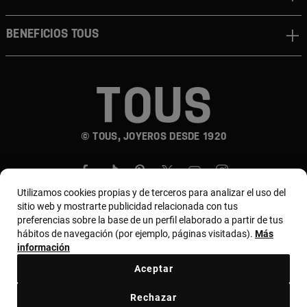
Beneficios TOUS
© TOUS, JOYEROS DESDE 1920
Utilizamos cookies propias y de terceros para analizar el uso del
sitio web y mostrarte publicidad relacionada con tus
preferencias sobre la base de un perfil elaborado a partir de tus
hábitos de navegación (por ejemplo, páginas visitadas).
Más
País y moneda:
Chile / Chilean Peso
información
Aceptar
Términos y condiciones
Política de uso y privacidad
Rechazar
Política de cookies
Aviso legal
Bases de MYTOUS