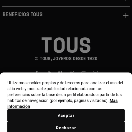
Beneficios TOUS
© TOUS, JOYEROS DESDE 1920
Utilizamos cookies propias y de terceros para analizar el uso del
sitio web y mostrarte publicidad relacionada con tus
preferencias sobre la base de un perfil elaborado a partir de tus
hábitos de navegación (por ejemplo, páginas visitadas).
Más
País y moneda:
Chile / Chilean Peso
información
Aceptar
Términos y condiciones
Política de uso y privacidad
Rechazar
Política de cookies
Aviso legal
Bases de MYTOUS