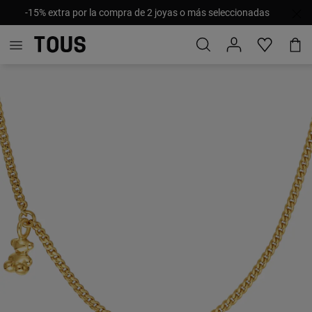
-15% extra por la compra de 2 joyas o más seleccionadas