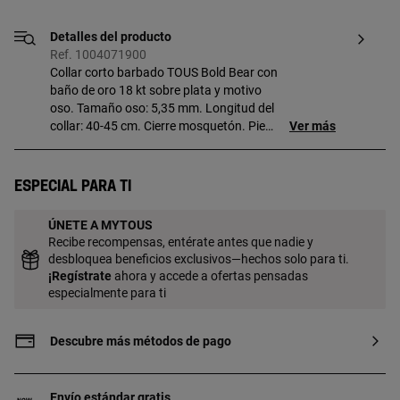
Detalles del producto
Ref. 1004071900
Collar corto barbado TOUS Bold Bear con
baño de oro 18 kt sobre plata y motivo
oso. Tamaño oso: 5,35 mm. Longitud del
collar: 40-45 cm. Cierre mosquetón. Pieza
Ver más
fabricada con plata de primera ley con
baño de oro de 18 a 23 kt y 3 micras de
espesor. Esta calidad garantiza una
Especial para ti
mayor durabilidad de la joya.
ÚNETE A MYTOUS
Recibe recompensas, entérate antes que nadie y
desbloquea beneficios exclusivos—hechos solo para ti.
¡
Regístrate
ahora y accede a ofertas pensadas
especialmente para ti
Descubre más métodos de pago
Envío estándar gratis