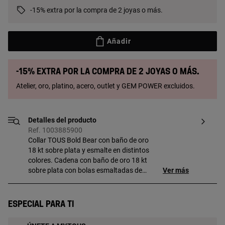
-15% extra por la compra de 2 joyas o más.
Añadir
-15% extra por la compra de 2 joyas o más.
Atelier, oro, platino, acero, outlet y GEM POWER excluidos.
Detalles del producto
Ref. 1003885900
Collar TOUS Bold Bear con baño de oro
18 kt sobre plata y esmalte en distintos
colores. Cadena con baño de oro 18 kt
sobre plata con bolas esmaltadas de
Ver más
distintos colores intercaladas con la
cadena y motivo oso en plata con baño
de oro 18 kt sobre plata. Tamaño oso:
Especial para ti
5,35 mm. Longitud del collar: 40-45 cm.
Cierre reasa.