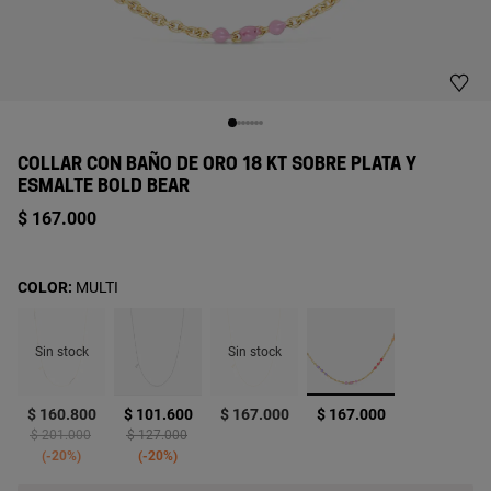
COLLAR CON BAÑO DE ORO 18 KT SOBRE PLATA Y
ESMALTE BOLD BEAR
$ 167.000
COLOR:
MULTI
Sin stock
Sin stock
seleccionado
$ 160.800
$ 101.600
$ 167.000
$ 167.000
Price reduced from
to
Price reduced from
to
$ 201.000
$ 127.000
-20%
-20%