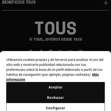
Beneficios TOUS
© TOUS, JOYEROS DESDE 1920
Utilizamos cookies propias y de terceros para analizar el uso del
sitio web y mostrarte publicidad relacionada con tus
preferencias sobre la base de un perfil elaborado a partir de tus
hábitos de navegación (por ejemplo, páginas visitadas).
Más
País y moneda:
Chile / Chilean Peso
información
Aceptar
Términos y condiciones
Política de uso y privacidad
Rechazar
Política de cookies
Aviso legal
Bases de MYTOUS
Configurar
Código ético
Código ético Proveedores
Canal ético