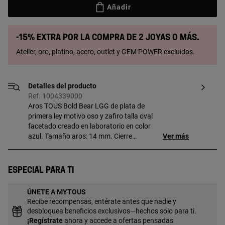
Añadir
-15% extra por la compra de 2 joyas o más.
Atelier, oro, platino, acero, outlet y GEM POWER excluidos.
Detalles del producto
Ref. 1004339000
Aros TOUS Bold Bear LGG de plata de
primera ley motivo oso y zafiro talla oval
facetado creado en laboratorio en color
azul. Tamaño aros: 14 mm. Cierre
Ver más
presión. Nota: Pieza elaborada con
gemas creadas en laboratorio.
Especial para ti
ÚNETE A MYTOUS
Recibe recompensas, entérate antes que nadie y
desbloquea beneficios exclusivos—hechos solo para ti.
¡
Regístrate
ahora y accede a ofertas pensadas