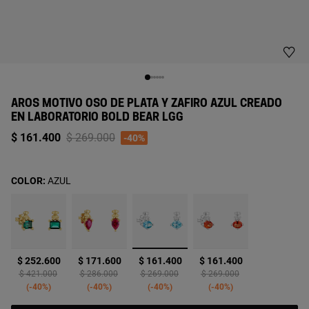
AROS MOTIVO OSO DE PLATA Y ZAFIRO AZUL CREADO
EN LABORATORIO BOLD BEAR LGG
Price reduced from
to
$ 161.400
$ 269.000
-40%
COLOR:
AZUL
seleccionado
$ 252.600
$ 171.600
$ 161.400
$ 161.400
Price reduced from
to
Price reduced from
to
Price reduced from
to
Price reduced from
to
$ 421.000
$ 286.000
$ 269.000
$ 269.000
-40%
-40%
-40%
-40%