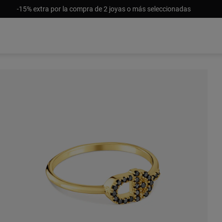
-15% extra por la compra de 2 joyas o más seleccionadas
Sin stoc
$ 929.0