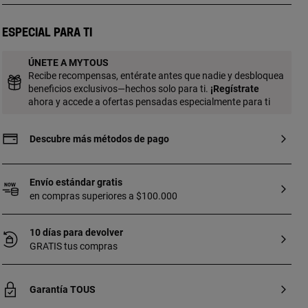
de 18 kt y espinelas redondas facetadas
en el motivo central. Tamaño motivo: 6,7
mm. Grosor anillo: 1,44 mm.
Especial para ti
ÚNETE A MYTOUS
Recibe recompensas, entérate antes que nadie y desbloquea
beneficios exclusivos—hechos solo para ti.
¡
Regístrate
ahora y accede a ofertas pensadas especialmente para ti
Descubre más métodos de pago
Envío estándar gratis
en compras superiores a $100.000
10 días para devolver
GRATIS tus compras
Garantía TOUS