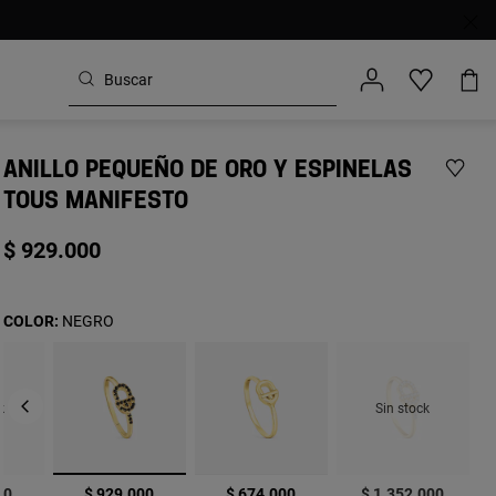
ANILLO PEQUEÑO DE ORO Y ESPINELAS
TOUS MANIFESTO
$ 929.000
COLOR:
NEGRO
k
Sin stock
seleccionado
00
$ 929.000
$ 674.000
$ 1.352.000