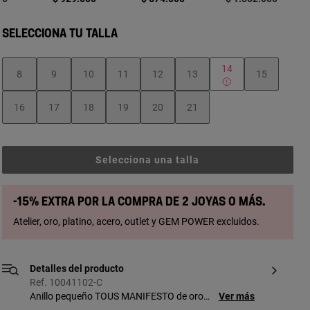
SELECCIONA TU TALLA
14
8
9
10
11
12
13
15
16
17
18
19
20
21
Selecciona una talla
-15% extra por la compra de 2 joyas o más.
Atelier, oro, platino, acero, outlet y GEM POWER excluidos.
Detalles del producto
Ref. 10041102-C
Anillo pequeño TOUS MANIFESTO de oro
Ver más