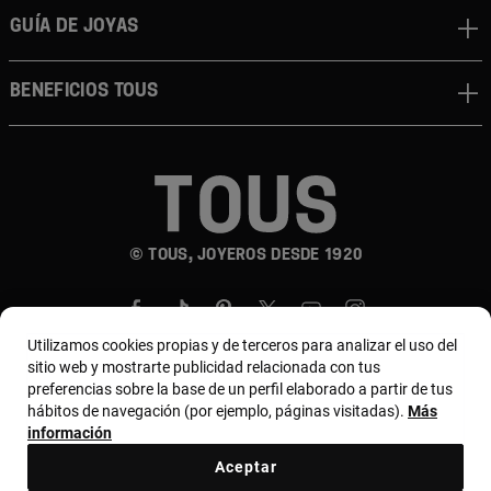
Guía de joyas
Beneficios TOUS
© TOUS, JOYEROS DESDE 1920
Utilizamos cookies propias y de terceros para analizar el uso del
sitio web y mostrarte publicidad relacionada con tus
preferencias sobre la base de un perfil elaborado a partir de tus
hábitos de navegación (por ejemplo, páginas visitadas).
Más
País y moneda:
Chile / Chilean Peso
información
Aceptar
Términos y condiciones
Política de uso y privacidad