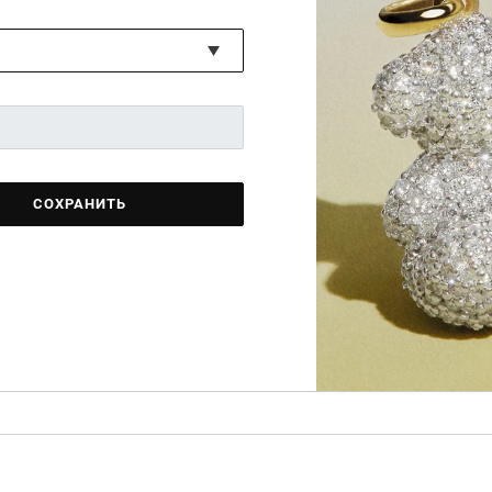
СОХРАНИТЬ
ние, которое отменяет все тренды и
ной элегантностью. Это кольцо доказывает,
 ситуации.
торое отменяет все тренды и покоряет сердца
 кольцо доказывает, что минимализм — верное