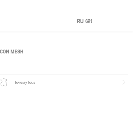
RU (₽)
Icon Mesh
почему tous