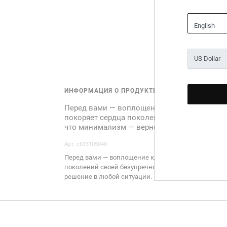
English
ИНФОРМАЦИЯ О ПРОДУКТЕ
Перед вами — воплощение классики. Украше
покоряет сердца поколений своей безупреч
что минимализм — верное решение в любой
Арт. c613105040
Перед вами — воплощение классики. Украшение, ко
поколений своей безупречной элегантностью. Это
решение в любой ситуации.