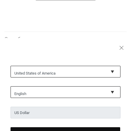
Служба поддержки
О нас
United States of America
English
Условия и положения
Политика конфиденциальности
Политика использования файлов cookie
Юридическая справка
ЭТИЧЕСКИЙ КОДЕКС
Кодекс этики
Ethical channel