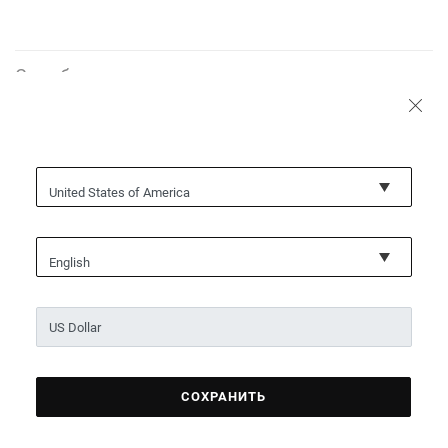
Служба поддержки
О нас
United States of America
English
Условия и положения
Политика конфиденциальности
Политика использования файлов cookie
Юридическая справка
ЭТИЧЕСКИЙ КОДЕКС
Кодекс этики
Ethical channel
СОХРАНИТЬ
© Tous, jewelers since 1920